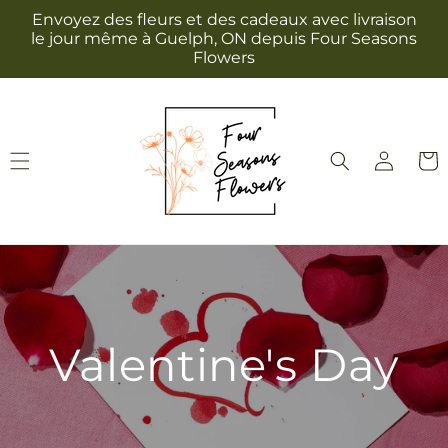
et
Envoyez des fleurs et des cadeaux avec livraison
passer
le jour même à Guelph, ON depuis Four Seasons
au
Flowers
contenu
Connexion
Panie
Valentine's Day