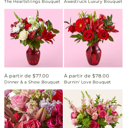
The Heartstrings Bouquet
Awestruck Luxury Bouquet
habituel
habituel
Prix
À partir de $77.00
Prix
À partir de $78.00
Dinner & a Show Bouquet
Burnin' Love Bouquet
habituel
habituel