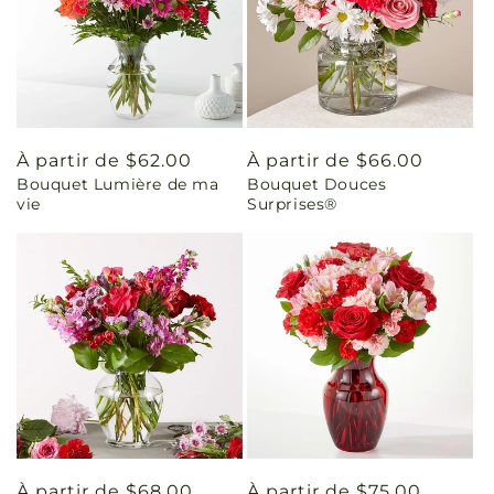
Prix
À partir de $62.00
Prix
À partir de $66.00
Bouquet Lumière de ma
Bouquet Douces
habituel
habituel
vie
Surprises®
Prix
À partir de $68.00
Prix
À partir de $75.00