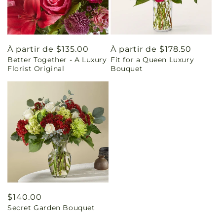
Prix
À partir de $135.00
Prix
À partir de $178.50
Better Together - A Luxury
Fit for a Queen Luxury
habituel
habituel
Florist Original
Bouquet
Prix
$140.00
Secret Garden Bouquet
habituel