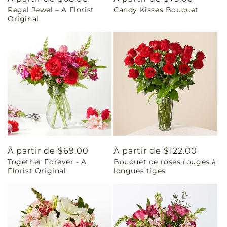
Regal Jewel – A Florist
Candy Kisses Bouquet
habituel
habituel
Original
Prix
À partir de $69.00
Prix
À partir de $122.00
Together Forever - A
Bouquet de roses rouges à
habituel
habituel
Florist Original
longues tiges