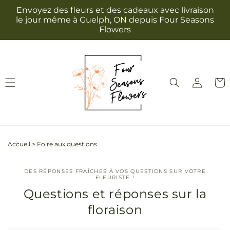
et
Envoyez des fleurs et des cadeaux avec livraison
passer
le jour même à Guelph, ON depuis Four Seasons
au
Flowers
contenu
Connexion
Panie
Accueil
>
Foire aux questions
DES RÉPONSES FRAÎCHES À VOS QUESTIONS SUR VOTRE
FLEURISTE !
Questions et réponses sur la
floraison