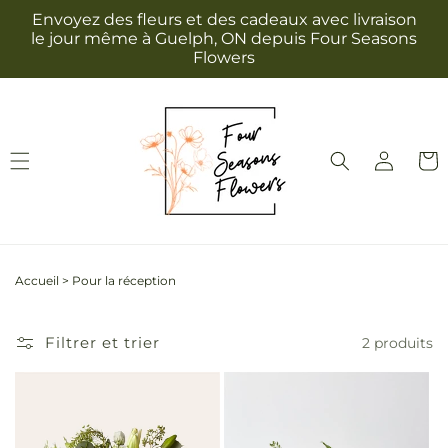
et
Envoyez des fleurs et des cadeaux avec livraison
passer
le jour même à Guelph, ON depuis Four Seasons
au
Flowers
contenu
Connexion
Panie
Accueil
>
Pour la réception
Filtrer et trier
2 produits