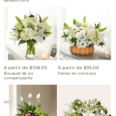
bénédictions
Prix
À partir de $108.00
Prix
À partir de $95.00
Bouquet de lys
Panier en ivoire pur
habituel
habituel
compatissants