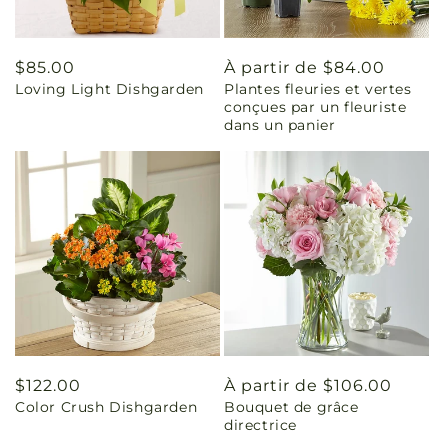
Prix
$85.00
Prix
À partir de $84.00
Loving Light Dishgarden
Plantes fleuries et vertes
habituel
habituel
conçues par un fleuriste
dans un panier
Prix
$122.00
Prix
À partir de $106.00
Color Crush Dishgarden
Bouquet de grâce
habituel
habituel
directrice