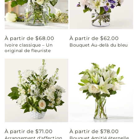
Prix
À partir de $68.00
Prix
À partir de $62.00
Ivoire classique – Un
Bouquet Au-delà du bleu
habituel
habituel
original de fleuriste
Prix
À partir de $71.00
Prix
À partir de $78.00
Arrangement d'affection
Bouquet Amitié éternelle
habituel
habituel