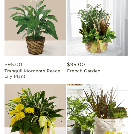
Prix
$95.00
Prix
$99.00
Tranquil Moments Peace
French Garden
habituel
habituel
Lily Plant