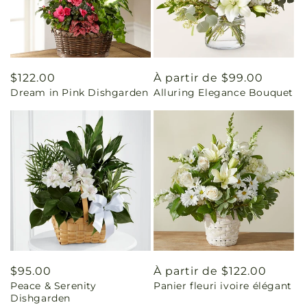
Prix
$122.00
Prix
À partir de $99.00
Dream in Pink Dishgarden
Alluring Elegance Bouquet
habituel
habituel
Prix
$95.00
Prix
À partir de $122.00
Peace & Serenity
Panier fleuri ivoire élégant
habituel
habituel
Dishgarden