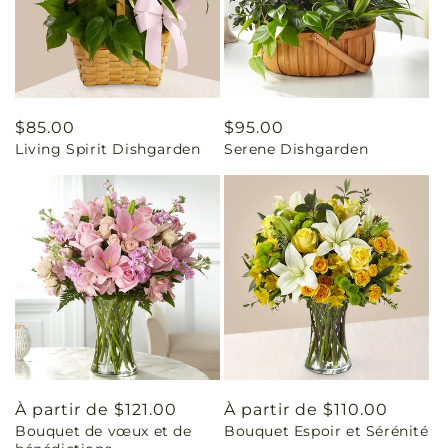
Prix
$85.00
Prix
$95.00
Living Spirit Dishgarden
Serene Dishgarden
habituel
habituel
Prix
À partir de $121.00
Prix
À partir de $110.00
Bouquet de vœux et de
Bouquet Espoir et Sérénité
habituel
habituel