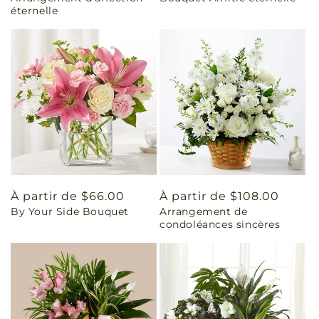
éternelle
Prix
À partir de $66.00
Prix
À partir de $108.00
By Your Side Bouquet
Arrangement de
habituel
habituel
condoléances sincères