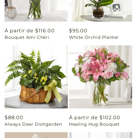
Prix
À partir de $116.00
Prix
$95.00
Bouquet Ami Chéri
White Orchid Planter
habituel
habituel
Prix
$88.00
Prix
À partir de $102.00
Always Dear Dishgarden
Healing Hug Bouquet
habituel
habituel