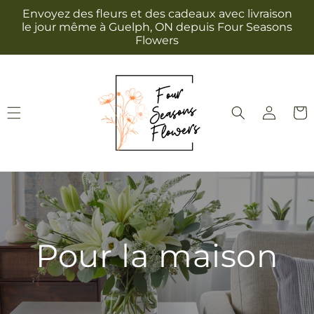
et
Envoyez des fleurs et des cadeaux avec livraison
passer
le jour même à Guelph, ON depuis Four Seasons
au
Flowers
contenu
Connexion
Panie
Pour la maison