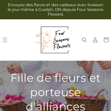
et
Envoyez des fleurs et des cadeaux avec livraison
passer
le jour même à Guelph, ON depuis Four Seasons
au
Flowers
contenu
Connexion
Panie
Fille de fleurs et
porteuse
d'alliances