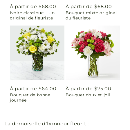
Prix
À partir de $68.00
Prix
À partir de $68.00
Ivoire classique – Un
Bouquet mixte original
habituel
habituel
original de fleuriste
du fleuriste
Prix
À partir de $64.00
Prix
À partir de $75.00
Bouquet de bonne
Bouquet doux et joli
habituel
habituel
journée
La demoiselle d'honneur fleurit :