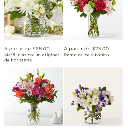
Precio
A partir de $68.00
Precio
A partir de $75.00
Marfil clásico: un original
Ramo dulce y bonito
habitual
habitual
de floristería