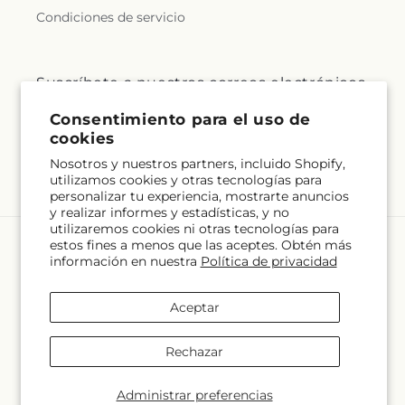
Condiciones de servicio
Suscríbete a nuestros correos electrónicos
Consentimiento para el uso de
Correo electrónico
Suscribirse
cookies
Nosotros y nuestros partners, incluido Shopify,
utilizamos cookies y otras tecnologías para
personalizar tu experiencia, mostrarte anuncios
y realizar informes y estadísticas, y no
utilizaremos cookies ni otras tecnologías para
estos fines a menos que las aceptes. Obtén más
Idioma
información en nuestra
Política de privacidad
ES
Aceptar
Formas
de
Rechazar
pago
© 2026,
Four Seasons Flowers
Desarrollado por Shopify y FTD
© OpenStreetMap contributors
Administrar preferencias