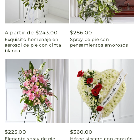
Precio
A partir de $243.00
Precio
$286.00
Exquisito homenaje en
Spray de pie con
habitual
habitual
aerosol de pie con cinta
pensamientos amorosos
blanca
Precio
$225.00
Precio
$360.00
Elegante spray de pie
Héroe sincero con corazón
habitual
habitual