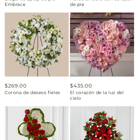
Embrace
de pie
Precio
$269.00
Precio
$435.00
Corona de deseos fieles
El corazón de la luz del
habitual
habitual
cielo