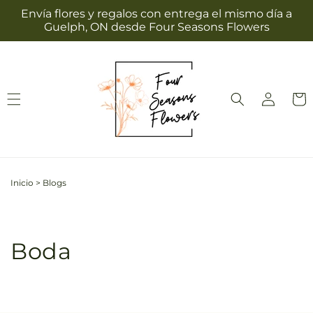
Ir
Envía flores y regalos con entrega el mismo día a
directamente
Guelph, ON desde Four Seasons Flowers
al contenido
Iniciar
Carrit
sesión
Inicio
>
Blogs
Boda